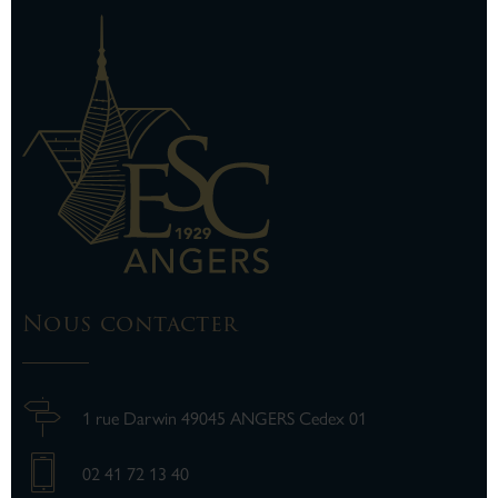
Nous contacter
1 rue Darwin 49045 ANGERS Cedex 01
02 41 72 13 40