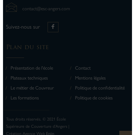
contact@esc-angers.com
Suivez-nous sur
Plan du site
Présentation de l'école
Contact
Plateaux techniques
Mentions légales
Le métier de Couvreur
Politique de confidentialité
Les formations
Politique de cookies
Tous droits réservés. © 2021 École
Supérieure de Couverture d’Angers |
Création Agence Web
Enjin