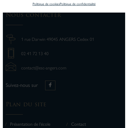
Politique de cookies
Politique de confidentialité
Nous contacter
1 rue Darwin 49045 ANGERS Cedex 01
02 41 72 13 40
contact@esc-angers.com
Suivez-nous sur
Plan du site
Présentation de l'école
Contact