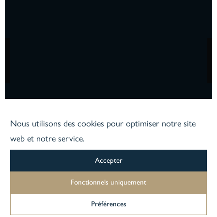
Formations complémentaires Ardoise
Formations complémentaires Patrimoine
PRÉCÉDENT
Formations complémentaires Encadrement
Nous utilisons des cookies pour optimiser notre site
web et notre service.
Accepter
Fonctionnels uniquement
Préférences