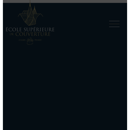
Antoine
Martienne
29 JUILLET 2021
|
BY
ENJIN
Formations initiales
C’est une école qui nous marque à vie.
Formations complémentaires Métal