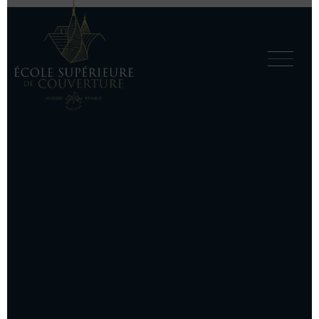
Édouard Courtin
29 JUILLET 2021
|
BY
ENJIN
Le Grand Palais à Paris, c’est un chantier
Formations initiales
majestueux qui m’a marqué. Je ne changerais de
métier pour rien au monde.
Formations complémentaires Métal