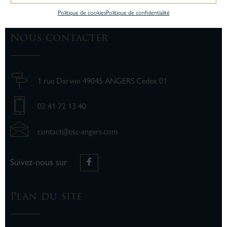
Politique de cookies
Politique de confidentialité
Nous contacter
1 rue Darwin 49045 ANGERS Cedex 01
02 41 72 13 40
contact@esc-angers.com
Suivez-nous sur
Plan du site